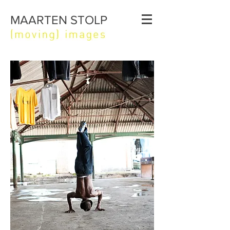
MAARTEN STOLP