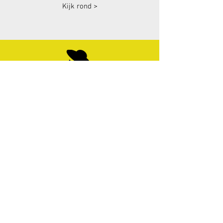
Kijk rond >
portret
Voor zakelijke en redactionele portretten
Lees meer >
Direct contact:
+31 (0)6 12967547
/
info@maartenstolp.nl
/ Wassenaar,
Nederland